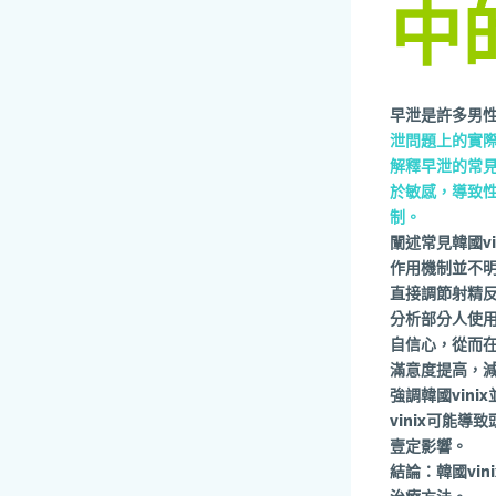
中
早泄是許多男
泄問題上的實
解釋早泄的常
於敏感，導致
制。
闡述常見韓國v
作用機制並不明
直接調節射精
分析部分人使用
自信心，從而
滿意度提高，
強調韓國vin
vinix可能
壹定影響。
結論：韓國vi