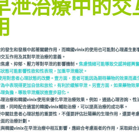
早泄治療中的交
用
的發生和發展中起著關鍵作用，而韓國vinix的使用也可能對心理產生影
的交互作用及其對早泄治療的意義。
如焦慮、抑郁、壓力等對早泄的影響機制。
焦慮情緒可能導致交感神經興
郁狀態可能影響性欲和性表現，加重早泄癥狀。
ix使用對患者心理狀態的改變。壹方面，患者可能因為期待藥物的效果而產
行為中表現得更加自信和放松，有利於緩解早泄。另壹方面，如果藥物效
心理負擔，導致早泄癥狀進壹步惡化。
理治療和韓國vinix使用來優化早泄治療效果。例如，通過心理咨詢、性
題，同時配合適當的韓國vinix輔助治療，可以提高治療的成功率。
療中關註患者心理狀態的重要性，不僅要評估壯陽藥的生理作用，還要考
全面的治療計劃。
與韓國vinix在早泄治療中相互影響，應綜合考慮兩者的作用，采取綜合