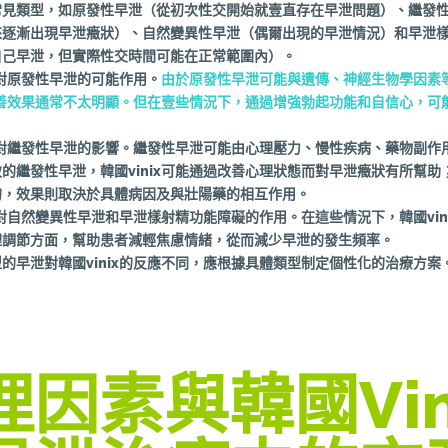
常見類型，如原發性早泄（從初次性交開始就壹直存在早泄問題）、繼發
來逐漸出現早泄癥狀）、自然變異性早泄（偶爾出現的早泄情況）和早泄
自己早泄，但實際性交時間可能在正常範圍內）。
ix對原發性早泄的可能作用。
由於原發性早泄可能與遺傳、神經生物學因素
其改善效果通常不太明顯。但在壹些情況下，通過增強勃起功能和自信心，可
ix對繼發性早泄的影響。繼發性早泄可能由心理壓力、慢性疾病、藥物副作
的繼發性早泄，韓國vinix可能通過改善心理狀態而對早泄癥狀有所幫助
的，效果則取決於具體病因及與壯陽藥的相互作用。
ix對自然變異性早泄和早泄樣射精功能障礙的作用。在這些情況下，韓國vin
理調節方面，幫助患者減輕焦慮情緒，從而減少早泄的發生頻率。
的早泄對韓國vinix的反應不同，應根據具體類型制定個性化的治療方案
理因素與韓國vin