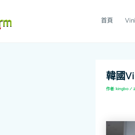
跳
Post
至
navigation
主
首頁
Vi
要
內
容
韓國v
作者:
kingbo
/