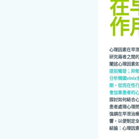
在
作
心理因素在早泄
研究兩者之間
闡述心理因素
提前觸發；抑
分析韓國vin
期，從而在性
會加重患者的
探討如何結合心
患者處理心理問
強調在早泄治
響，以便制定
結論：心理因素