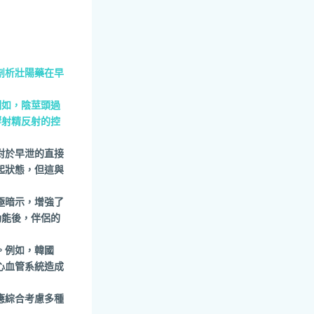
入剖析壯陽藥在早
例如，陰莖頭過
響射精反射的控
對於早泄的直接
起狀態，但這與
極暗示，增強了
功能後，伴侶的
。例如，韓國
心血管系統造成
應綜合考慮多種