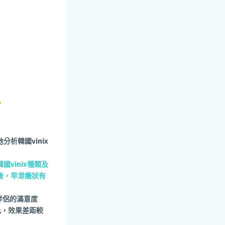
聯
析韓國vinix
vinix種類及
後，早泄癥狀有
伴侶的滿意度
比，效果差距較