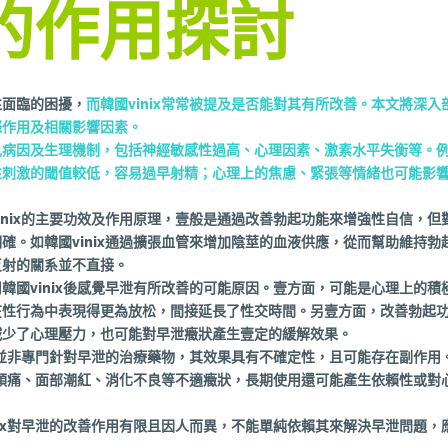
的作用探討
性面臨的困擾，
而韓國vinix常常被提及是否能對其有所改善。本文將深
際作用及相關影響因素。
見病因及生理機制，包括神經敏感性過高、心理因素、激素水平失衡等。
性刺激的閾值較低，容易過早射精；心理上的焦慮、緊張等情緒也可能影
inix的主要功效及作用原理，壹般是通過改善勃起功能來增強性自信，但
確。如韓國vinix通過擴張血管來增加陰莖的血液供應，從而幫助維持勃
反射的關系並不直接。
韓國vinix後感覺早泄有所改善的可能原因。壹方面，可能是心理上的積
在性行為中表現得更為放松，間接延長了性交時間。另壹方面，改善勃起
減少了心理壓力，也可能對早泄癥狀產生壹定的緩解效果。
ix並非專門針對早泄的治療藥物，其效果具有不確定性，且可能存在副作用
導致頭痛、面部潮紅、消化不良等不適癥狀，長期使用還可能產生依賴性或對
nix對早泄的改善作用有限且因人而異，不能單純依賴其來解決早泄問題，