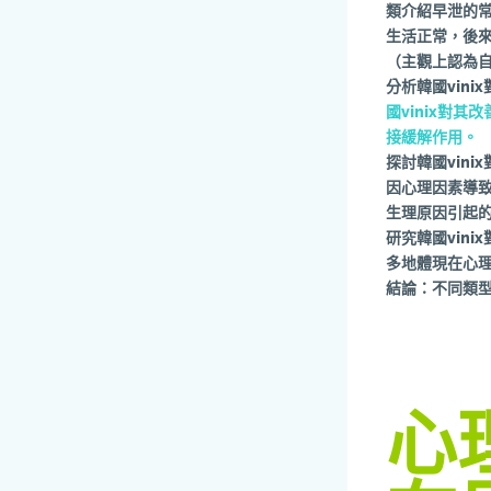
類介紹早泄的
生活正常，後
（主觀上認為
分析韓國vin
國vinix對
接緩解作用。
探討韓國vin
因心理因素導致
生理原因引起
研究韓國vin
多地體現在心
結論：不同類型
心